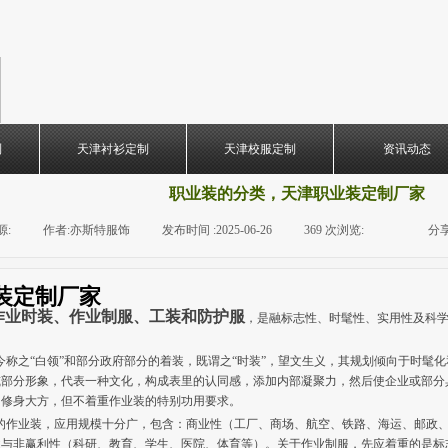
制
天津衬衫定制
天津校服定制
资讯动态
职业装的分类，天津职业装定制厂家
源:
|
作者:
亦斯特服饰
|
发布时间 :
2025-06-26
|
369
次浏览:
|
|
分享
装定制厂家
作业时装、作业制服、工装和防护服
，是融标志性、时髦性、实用性及科
今称之“白领”和部分政府部分的着装，既谓之“时装”，望文生义，其规划倾向于时髦
或部分形象，代表一种文化，构成表里的认同感，添加内部凝聚力，然后使企业或部分
、修身大方，但不着重作业装的特别功用要求。
的作业装，应用规模十分广，包含：商业性（工厂、商场、航空、铁路、海运、邮政
业与非赢利性（科研、教育、学生、医院、体育等）。关于作业制服，先应着重的是标