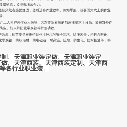
其威望感，又能表现亲合力。
使穿戴者感觉舒适，然后进步作业效率。例如军服，就要因为武士的作业
泼。
产工人和户外作业人员等，其对作业着装的功用性要求十分高。如在野外作
防尘、防火和防化学腐蚀等特别功效。
护效果，这首要是根据特别作业环境的安全需求。除服装外，还包含鞋靴、
防化学腐蚀、防核辐射、防电磁波、耐高温、阻燃、防生化、防水拒油等，特
定制、天津职业装定做、天津职业装定
订做、天津西装、天津西装定制、天津西
等各行业职业装。