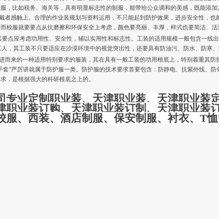
制服，比如税务、海关等，具有明显标志性的制服，能带给公众调和的美感，既能添加
者感触上。合理的作业装规划与资料运用，不只能起到防护效果，进步安全性，也能
；而校服就要要点从抗磨擦和环保安全上考虑，颜色要亮丽、丰厚，样式也要简洁、活
其要点应考虑功用性、安全性，辅以实用性和标志性。工装的适用规模一般包含一线出
工人，其工装不只要适应在沙漠环境中的视觉突出性，还要具有防油污、防水、防寒、
进而来的一种适用特别要求的服装，其在具有一般工装的功用根底上，特别着重其防
手套”严厉讲就属于防护服一类。防护服的技术要求首要包含：防静电、抗紫外线、
要求，是根据强大的科研根底之上的。
司专业定制职业装、天津职业装、天津职业装
津职业装订购、天津职业装订制、天津职业装
校服、西装、酒店制服、保安制服、衬衣、T恤