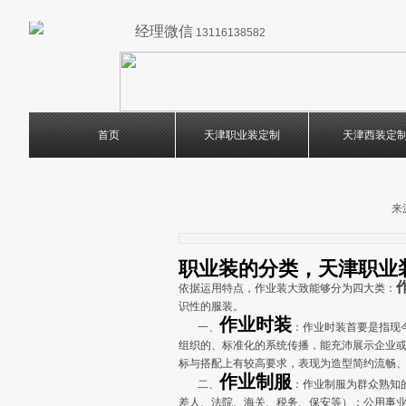
经理微信
13116138582
首页
天津职业装定制
天津西装定
来
职业装的分类，天津职业
依据运用特点，作业装大致能够分为四大类：
识性的服装。
作业时装
一、
：作业时装首要是指现
组织的、标准化的系统传播，能充沛展示企业
标与搭配上有较高要求，表现为造型简约流畅
作业制服
二、
：作业制服为群众熟知
差人、法院、海关、税务、保安等）；公用事