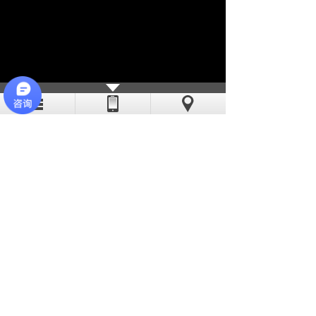
亦斯特采用现代化的流水线作业，线
迹稳定、工艺精湛。公司缝纫机工多数有