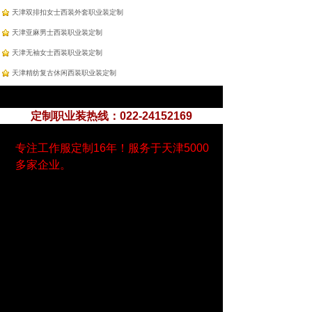
天津双排扣女士西装外套职业装定制
天津亚麻男士西装职业装定制
天津无袖女士西装职业装定制
天津精纺复古休闲西装职业装定制
定制职业装热线：022-24152169
专注工作服定制16年！服务于天津5000
多家企业。