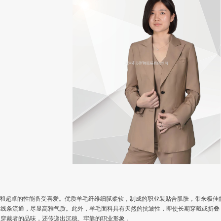
词
料和超卓的性能备受喜爱。优质羊毛纤维细腻柔软，制成的职业装贴合肌肤，带来极
后线条流通，尽显高雅气质。此外，羊毛面料具有天然的抗皱性，即使长期穿戴或折叠
穿戴者的品味，还传递出沉稳、牢靠的职业形象 。