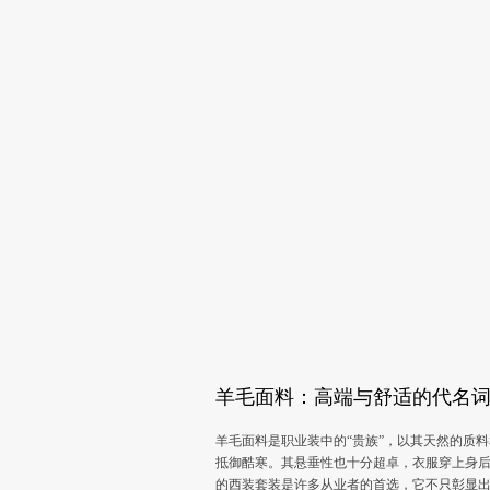
羊毛面料：高端与舒适的代名
羊毛面料是职业装中的“贵族”，以其天然的质
抵御酷寒。其悬垂性也十分超卓，衣服穿上身
的西装套装是许多从业者的首选，它不只彰显出