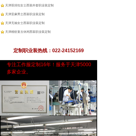
天津双排扣女士西装外套职业装定制
天津亚麻男士西装职业装定制
天津无袖女士西装职业装定制
天津精纺复古休闲西装职业装定制
定制职业装热线：022-24152169
专注工作服定制16年！服务于天津5000
多家企业。