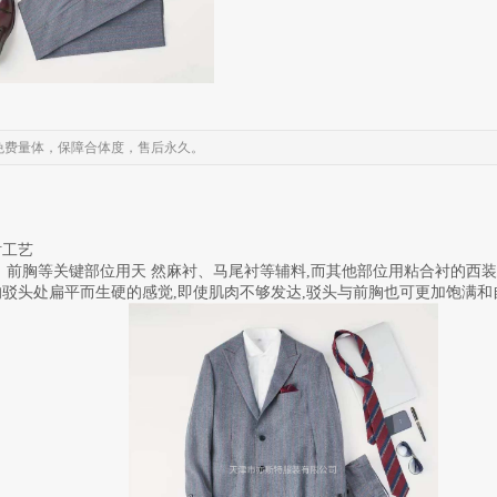
免费量体，保障合体度，售后永久。
衬工艺
、前胸等关键部位用天 然麻衬、马尾衬等辅料,而其他部位用粘合衬的西
驳头处扁平而生硬的感觉,即使肌肉不够发达,驳头与前胸也可更加饱满和