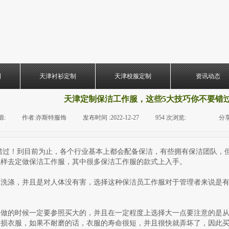
制
天津衬衫定制
天津校服定制
资讯动态
天津定制保洁工作服，这些5大技巧你不要错
源:
|
作者:
亦斯特服饰
|
发布时间 :
2022-12-27
|
954
次浏览:
|
|
分享
！到目前为止，各个行业基本上都会配备保洁，有些拥有保洁团队，但
么样去定做保洁工作服，其中很多保洁工作服的款式上入手。
易洗涤，并且是对人体没有害，选择这种保洁员工作服对于管理者来说是
定做的时候一定要参照买大的，并且在一定程度上选择大一点要注意的是
磨损衣服，如果不耐磨的话，衣服的寿命很短，并且很快就弄坏了，因此