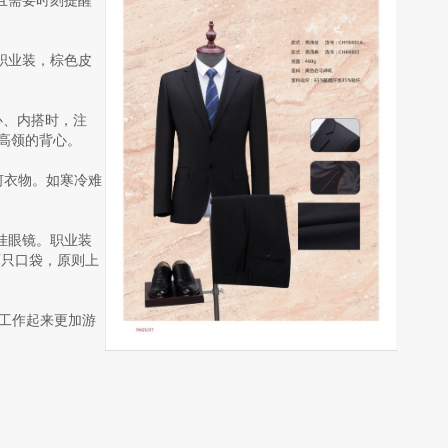
且需要时刻提醒
职业装，棕色皮
心、内搭时，注
穿高领的背心。
何衣物。如寒冷难
挂眼镜。职业装
两只口袋，原则上
工作起来更加游