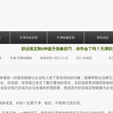
制
天津衬衫定制
天津校服定制
资讯动态
职业装定制6种提升形象技巧，你学会了吗？天津职
:
|
作者:
亦斯特服饰
|
发布时间 :
2022-12-26
|
1021
次浏览:
|
|
分
着统一的着装能够让企业给人留下更加深刻的印象，能够帮助企业树立
文化、价值观、审美观已发生了翻天覆地的变化，在职场更希望接受新鲜
业装定制已经成为企业发展的所需因素，更是因为职业装定制能够为企业
线条笔直。衬衫一定要干净、挺括，不能有污渍出现。