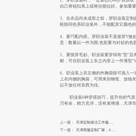
2、穿职业装时，一定要悉心呵护其原状
自己将钮扣系上或将拉锁拉好。参加重
3、在衣品尚未成形之前，穿职业装定制
鞋除同色系职业装外，不能配其它颜色
4、要巧配内搭。穿职业装不直接穿T恤
意：数量以一件为限;色彩要与衬衫的色彩
5、要慎穿毛衫。职业装要穿得有“型”
耐，可在职业装上衣之内穿上一件薄型“
6、职业装上衣左侧的外胸袋除可插入一
上衣内侧的胸袋，可用来别钢笔、放钱
以不放任何东西为佳。
职业装6种穿搭技巧，提升你的气质，
刃有余，精力充沛，没有束缚感，天津市
上一篇：
天津定制保洁工作服......
下一篇：
天津西服定制厂家，4......