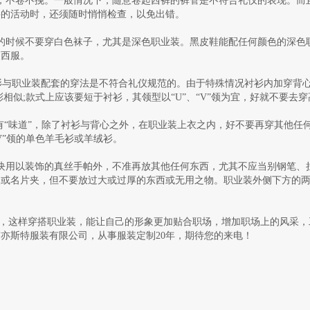
，不卷不挽。一般情况下，随意卷起西裤的裤管是不符合礼仪的表现。而
要的活动时，还须随时悄悄检查，以免出错。
的时候不要穿白色袜子，尤其是深色职业装。黑皮鞋能配任何颜色的深色
的西服。
衫与职业装配套的穿法是不符合礼仪规范的。由于特殊情况衬衫内加穿背
相似;款式上应该要短于衬衫，其领型以“U”、“V”领为宜，好就不要去
且有“味道”，除了衬衫与背心之外，在职业装上衣之内，好不要再穿其他任
V”领的单色羊毛衫或羊绒衫。
块用以装饰的真丝手帕外，不准再放其他任何东西，尤其不应当别钢笔、
夹或名片夹，但不要放过大或过厚的东西或无用之物。职业装外侧下方的
这样穿搭职业装，能让自己的形象更加贴合职场，增加职场上的风采，
亦斯特服装有限公司，从事服装定制20年，期待您的来电！