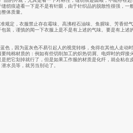
产品的外观，尤其是看一下对称性，缝纫痕迹圆顺，不能存在起
于缝纫痕迹看一下是不是有针眼，由于针织品的脱散性很强，一
的整体质量。
标准规定，衣服禁止存在霉味、高沸程石油味、鱼腥味、芳香烃
开包装，谨慎的闻一下衣服上是不是有上述的气味。要是有上述
蓝色，因为蓝灰色不易引起人的视觉转移，免得在其他人走动时
服要纯棉材质的：例如有些切削加工的炽热切屑、电焊时的焊接
只是把它划掉就行了，但是如果工作服的材质是化纤，就会粘在
、潜水员等，就另当别论了。