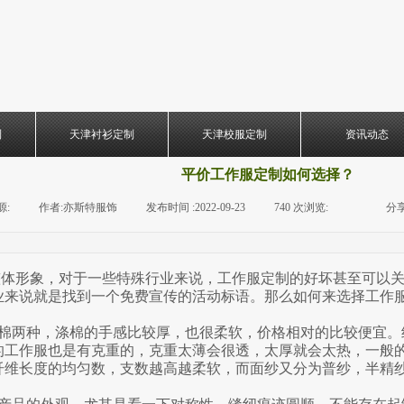
制
天津衬衫定制
天津校服定制
资讯动态
平价工作服定制如何选择？
源:
|
作者:
亦斯特服饰
|
发布时间 :
2022-09-23
|
740
次浏览:
|
|
分享
体形象，对于一些特殊行业来说，工作服定制的好坏甚至可以关
业来说就是找到一个免费宣传的活动标语。那么如何来选择工作
棉两种，涤棉的手感比较厚，也很柔软，价格相对的比较便宜。
工作服也是有克重的，克重太薄会很透，太厚就会太热，一般的
棉纤维长度的均匀数，支数越高越柔软，而面纱又分为普纱，半精