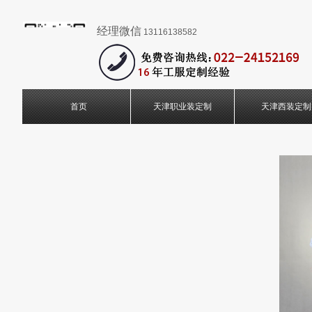
经理微信
13116138582
首页
天津职业装定制
天津西装定制