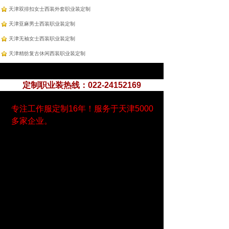
天津双排扣女士西装外套职业装定制
天津亚麻男士西装职业装定制
天津无袖女士西装职业装定制
天津精纺复古休闲西装职业装定制
定制职业装热线：022-24152169
专注工作服定制16年！服务于天津5000
多家企业。