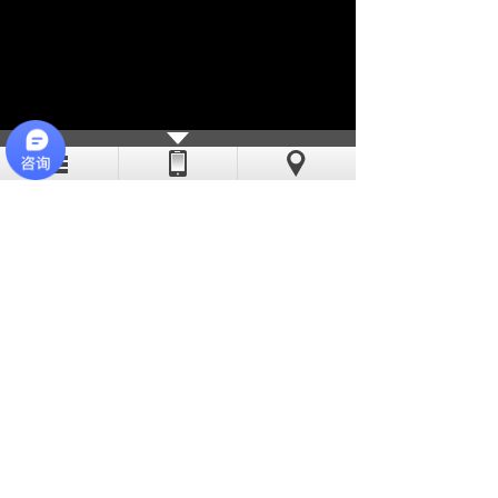
亦斯特采用现代化的流水线作业，线
迹稳定、工艺精湛。公司缝纫机工多数有