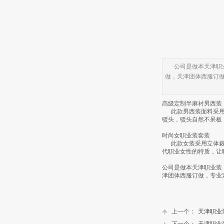
公司是做本天津职业
做，天津团体西服订
高级定制半麻衬男西装
此款男西装面料采用意
驳头，驳头自然不呆板
时尚女职业装套装
此款女装采用立体裁剪
代职业女性的特质，让
公司是做本天津职业装
津团体西服订做，专业
上一个：
天津职业