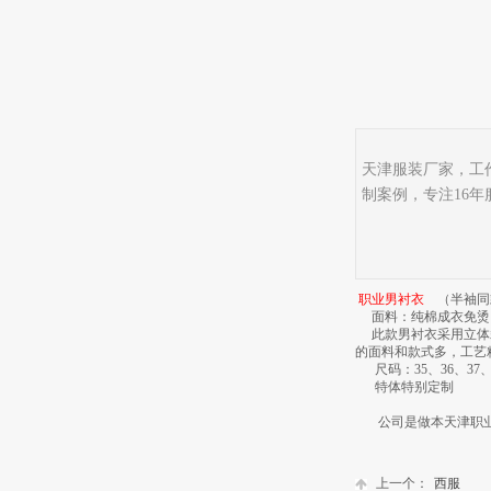
天津服装厂家，工
制案例，专注16年
职业男衬衣
（半袖同
面料：纯棉成衣免烫
此款男衬衣采用立体
的面料和款式多，工艺
尺码：35、36、37、
特体特别定制
公司是做本天津职业
上一个：
西服