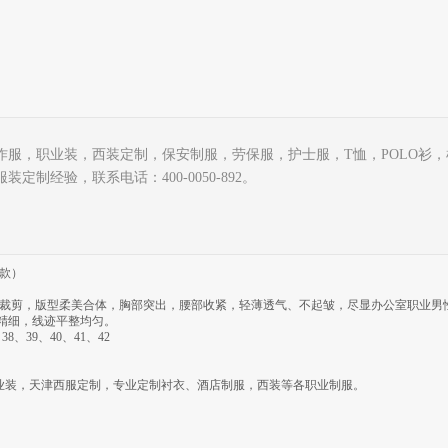
作服，职业装，西装定制，保安制服，劳保服，护士服，
T恤，POLO衫
服装
定制经验
，联系电话：
400-0050-892
。
款）
裁剪，版型柔美合体，胸部突出，腰部收紧，轻薄透气、不起皱，尽显办公室职业男
精细，线迹平整均匀。
38、39、40、41、42
装，天津西服定制，专业定制衬衣、酒店制服，西装等各职业制服。