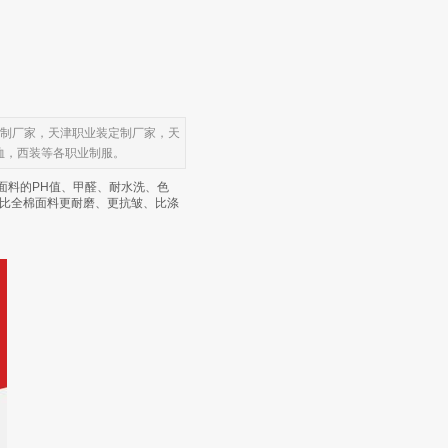
定制厂家，天津职业装定制厂家，天
恤，西装等各职业制服。
款面料的PH值、甲醛、耐水洗、色
料比全棉面料更耐磨、更抗皱、比涤