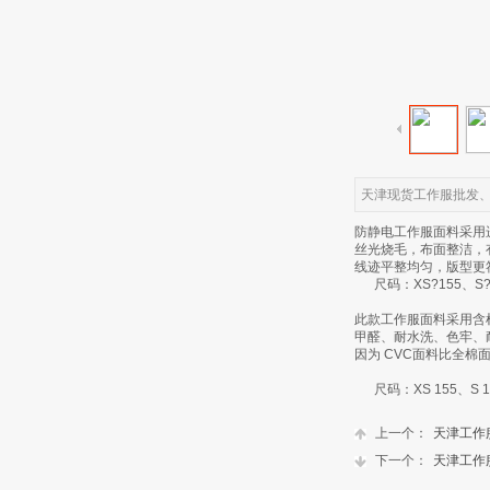
天津现货工作服批发
防静电工作服面料采用
丝光烧毛，布面整洁，
线迹平整均匀，版型更
尺码：XS?155、S?16
此款工作服面料采用含棉
甲醛、耐水洗、色牢、
因为 CVC面料比全
尺码：XS 155、S 160
上一个：
天津工作
下一个：
天津工作