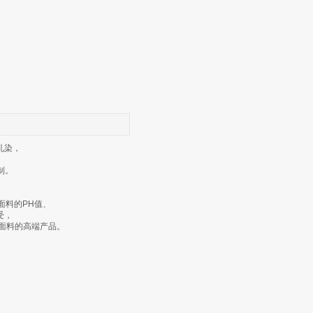
轧染，
制。
面料的PH值、
受，
面料的高端产品。