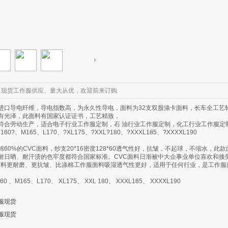
、现货工作服供应、量大从优，欢迎前来订购
进口导电纤维，导电指数高，为永久性导电，面料为32支双股涤卡面料，长车全工艺
有光泽，此面料有国家认证证书，工艺精致，
符合劳动生产，适合电子行业工作服定制，石 油行业工作服定制，化工行业工作服定
0?、M165、L170、?XL175、?XXL?180、?XXXL185、?XXXXL190
60%的CVC面料，纱支20*16密度128*60透气性好，抗皱，不起球，不缩水，此款
耐日晒、耐汗渍的色牢度都符合国家标准。CVC面料日渐被中大企事业单位喜欢和接
棉面料更耐磨、更抗皱、比涤棉工作服面料吸湿透气性更好，适用于任何行业，是工作服
 、M165、L170、 XL175、 XXL 180、 XXXL185、 XXXXL190
服现货
服现货