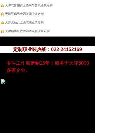
天津双排扣女士西装外套职业装定制
天津亚麻男士西装职业装定制
天津无袖女士西装职业装定制
天津精纺复古休闲西装职业装定制
定制职业装热线：022-24152169
专注工作服定制16年！服务于天津5000
多家企业。