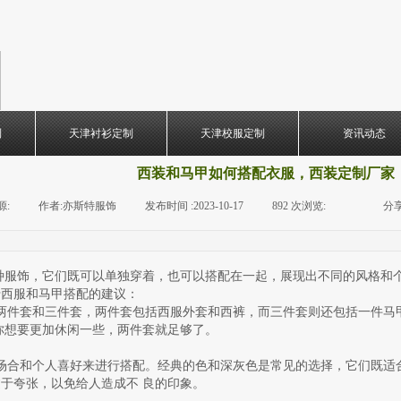
制
天津衬衫定制
天津校服定制
资讯动态
西装和马甲如何搭配衣服，西装定制厂家
源:
|
作者:
亦斯特服饰
|
发布时间 :
2023-10-17
|
892
次浏览:
|
|
分享
饰，它们既可以单独穿着，也可以搭配在一起，展现出不同的风格和个
于西服和马甲搭配的建议：
两件套和三件套，两件套包括西服外套和西裤，而三件套则还包括一件马
你想要更加休闲一些，两件套就足够了。
场合和个人喜好来进行搭配。经典的色和深灰色是常见的选择，它们既适
于夸张，以免给人造成不 良的印象。