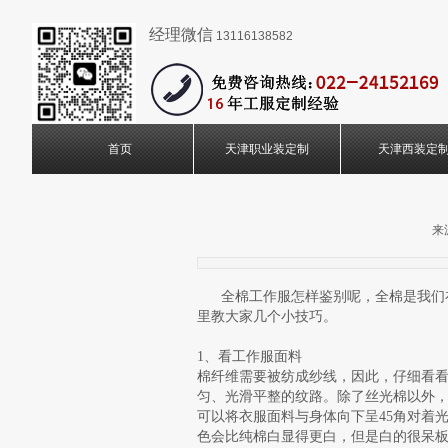
经理微信
13116138582
首页
天津职业装定制
天津西装定
来
全棉工作服怎样鉴别呢，全棉是我们在
里教大家几个小技巧。
1、看工作服面料
棉纤维需要被纺成纱线，因此，仔细看
匀、光滑平整的纹路。除了丝光棉以外，
可以将衣服面料与身体向下呈45角对着
色会比纯棉白显得更白，但是白的很呆