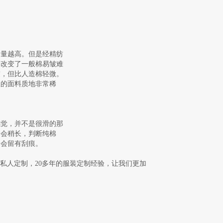
棉量越高。但是经精纺
，改变了一般棉易皱难
皱，但比人造棉轻微。
服的面料质地非常稀
感觉，并不是很滑的那
间会稍长，判断纯棉
不会留有刮痕。
私人定制，20多年的服装定制经验，让我们更加