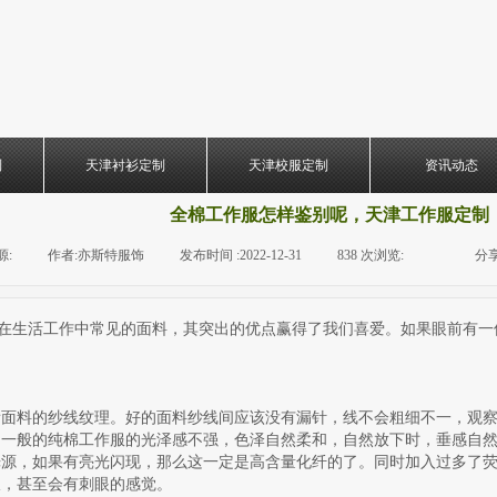
制
天津衬衫定制
天津校服定制
资讯动态
全棉工作服怎样鉴别呢，天津工作服定制
源:
|
作者:
亦斯特服饰
|
发布时间 :
2022-12-31
|
838
次浏览:
|
|
分享
生活工作中常见的面料，其突出的优点赢得了我们喜爱。如果眼前有一
看面料的纱线纹理。好的面料纱线间应该没有漏针，线不会粗细不一，观
一般的纯棉工作服的光泽感不强，色泽自然柔和，自然放下时，垂感自然
光源，如果有亮光闪现，那么这一定是高含量化纤的了。同时加入过多了
板，甚至会有刺眼的感觉。