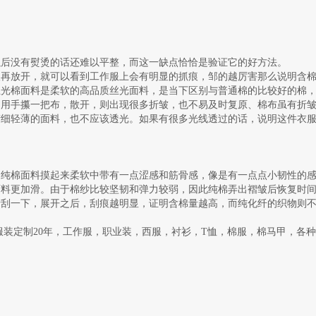
以后没有熨烫的话还难以平整，而这一缺点恰恰是验证它的好方法。
取再放开，就可以看到工作服上会有明显的抓痕，邹的越厉害那么说明含
丝光棉面料是柔软的高品质丝光面料，是当下区别与普通棉的比较好的棉
当用手攥一把布，散开，则出现很多折皱，也不易及时复原、棉布虽有折
精细轻薄的面料，也不应该透光。如果有很多光线透过的话，说明这件衣
，纯棉面料摸起来柔软中带有一点涩感和筋骨感，像是有一点点小韧性的
面料更加滑。由于棉纱比较坚韧和弹力较弱，因此纯棉弄出褶皱后恢复时
缘刮一下，展开之后，刮痕越明显，证明含棉量越高，而纯化纤的织物则
定制20年，工作服，职业装，西服，衬衫，T恤，棉服，棉马甲，各种