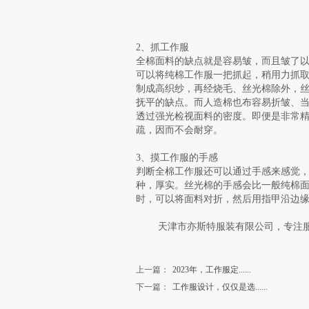
2、抓工作服
全棉面料的缺点就是容易皱，而且皱了
可以将纯棉工作服一把抓起，稍用力抓
制成高织纱，再经烧毛、丝光棉除外，
抚平的缺点。而人造棉也布容易折皱、
透过强光检视面料的密度。即便是非常
疏，因而不会耐穿。
3、摸工作服的手感
判断全棉工作服还可以通过手感来感觉
种，厚实。丝光棉的手感会比一般纯棉
时，可以将面料对折，然后用指甲沿边
天津市亦斯特服装有限公司，专注服装
上一篇：
2023年，工作服定......
下一篇：
工作服设计，仅仅是选......