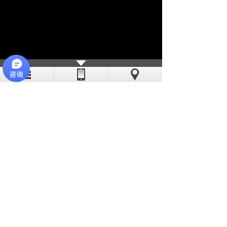
亦斯特采用现代化的流水线作业，线
迹稳定、工艺精湛。公司缝纫机工多数有