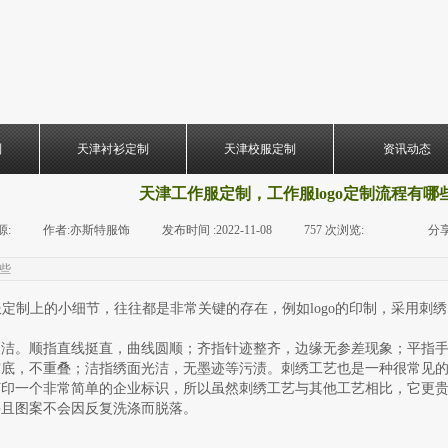
制
天津衬衫定制
天津校服定制
资讯动态
天津工作服定制，工作服logo定制流程有哪
源:
|
作者:
亦斯特服饰
|
发布时间 :
2022-11-08
|
757
次浏览:
|
|
分享
哪些
定制上的小细节，往往都是非常关键的存在，例如logo的印制，采用刺
，洁。顺指直线挺直，曲线圆顺；齐指针迹整齐，边缘无参差现象；平指
露底，不重叠；洁指绣面光洁，无墨迹等污渍。刺绣工艺也是一种很常见
打印一个非常简单的企业标识，所以虽然刺绣工艺与其他工艺相比，它更
并且图案不会因反复洗涤而脱落。