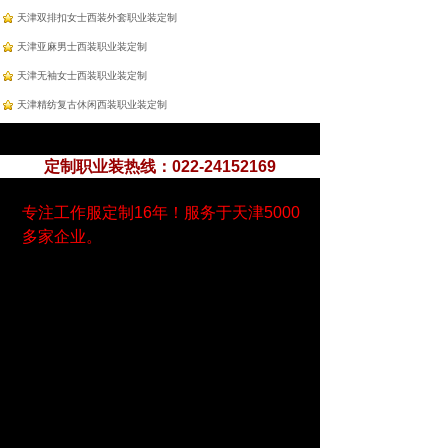
天津双排扣女士西装外套职业装定制
天津亚麻男士西装职业装定制
天津无袖女士西装职业装定制
天津精纺复古休闲西装职业装定制
定制职业装热线：022-24152169
专注工作服定制16年！服务于天津5000
多家企业。