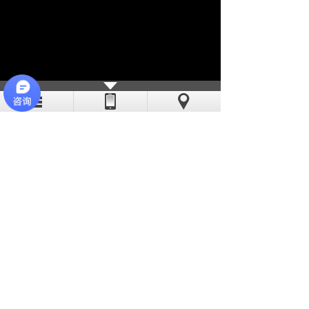
亦斯特采用现代化的流水线作业，线
迹稳定、工艺精湛。公司缝纫机工多数有