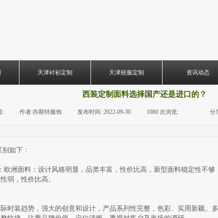
制
天津衬衫定制
天津校服定制
资讯动态
西装定制面料选择国产还是进口的？
:
|
作者:
亦斯特服饰
|
发布时间 :
2022-09-30
|
1080
次浏览:
|
|
分
别如下：
：
欧洲面料：设计风格明显，品类丰富，性价比高，新型面料稳定性不够
统性弱，性价比高。
国际时装趋势，强大的创意和设计，产品系列性完整，色彩、实用新颖。