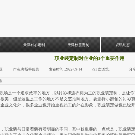
制
天津衬衫定制
天津校服定制
资讯动态
​​职业装定制对企业的3个重要作用
源:
|
作者:
亦斯特服饰
|
发布时间 :
2022-09-14
|
791
次浏览:
|
|
分享
点
场是一个追求效率的地方，以衬衫和连衣裙为主的职业装定制，是让你
仙很美，但是这里是工作的地方不是文艺拍照地方。要选择小翻领的衬衫
企业文化外，很多企业也开始重视员工的外在形象，职业装定做也已经开
视，职业装与日常着装有着明显的不同，其中较重要的一点就是，职业装