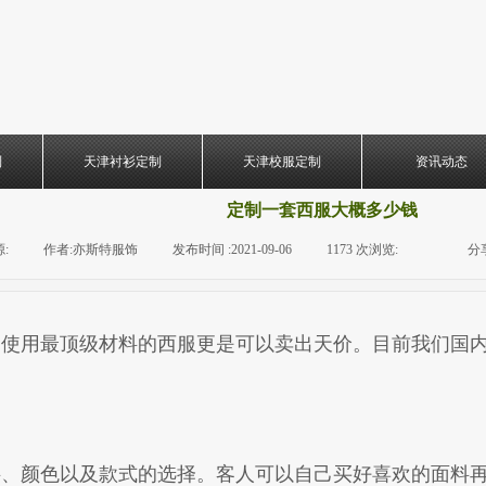
制
天津衬衫定制
天津校服定制
资讯动态
定制一套西服大概多少钱
:
|
作者:
亦斯特服饰
|
发布时间 :
2021-09-06
|
1173
次浏览:
|
|
分
用最顶级材料的西服更是可以卖出天价。目前我们国内知
颜色以及款式的选择。客人可以自己买好喜欢的面料再