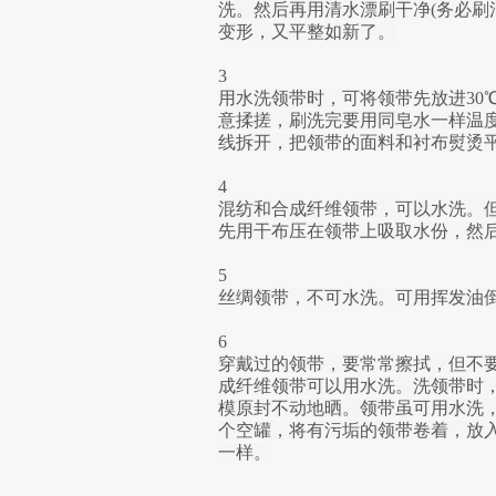
洗。然后再用清水漂刷干净(务必刷
变形，又平整如新了。

3

用水洗领带时，可将领带先放进30
意揉搓，刷洗完要用同皂水一样温
线拆开，把领带的面料和衬布熨烫平
4

混纺和合成纤维领带，可以水洗。
先用干布压在领带上吸取水份，然后
5

丝绸领带，不可水洗。可用挥发油
6

穿戴过的领带，要常常擦拭，但不
成纤维领带可以用水洗。洗领带时
模原封不动地晒。领带虽可用水洗
个空罐，将有污垢的领带卷着，放
一样。