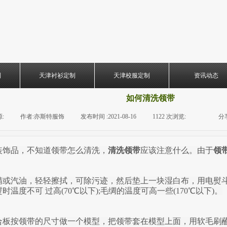
制
天津衬衫定制
天津校服定制
资讯动态
如何清洗领带
:
|
作者:
亦斯特服饰
|
发布时间 :
2021-08-16
|
1122
次浏览:
|
|
分
装饰品，不知道领带怎么清洗，
清洗领带
应该注意什么。由于
领
精或汽油，轻轻擦拭，可除污迹，然后垫上一块湿白布，用电熨
度不可 过高(70℃以下);毛绸的温度可高一些(170℃以下)。

合板按领带的尺寸做一个模型，把领带套在模型上面，用软毛刷