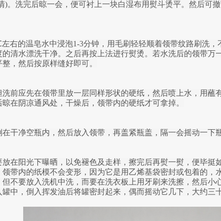
清)。洗完后晾一会，便可衬上一块白湿布用熨斗烫平。然后可
℃左右的温皂水中浸泡1-3分钟，用毛刷轻轻顺着领带纹路刷洗
度的清水漂洗干净。之后再按上法进行熨烫。若水洗后的领带万
整，然后按原样缝好即可。

但洗前应先在领带里放一层同样形状的硬纸，然后喷上水，用蘸
晾在阴凉通风处，干燥后，领带内的硬纸才可拿掉。

倒在干净空瓶内，然后放入领带，再盖紧瓶盖，隔一会摇动一下瓶
要放在阳光下曝晒，以免褪色及走样，擦完后再熨一熨，便毕挺
，领带内的纸模不会变形，因为它是用乙烯基袋密封或包着的，
，但不要放入洗机中洗，而要在洗衣板上用牙刷来洗擦，然后小
入罐中，倒入挥发油后将罐密封起来，偶而摇动它几下，大约三