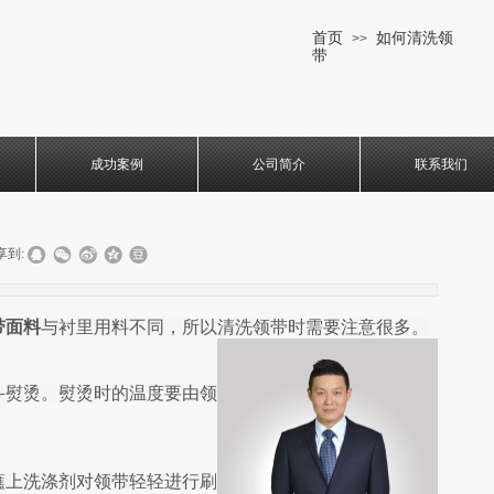
首页
如何清洗领
>>
带
成功案例
公司简介
联系我们
享到:
带面料
与衬里用料不同，所以清洗领带时需要注意很多。
斗熨烫。熨烫时的温度要由领
蘸上洗涤剂对领带轻轻进行刷