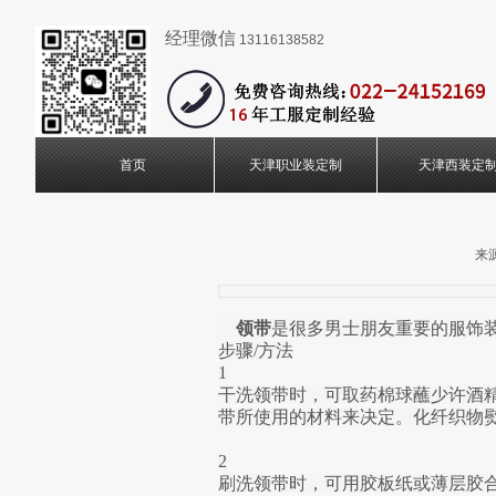
经理微信
13116138582
首页
天津职业装定制
天津西装定
来源
领带
是很多男士朋友重要的服饰
步骤/方法

1

干洗领带时，可取药棉球蘸少许酒
带所使用的材料来决定。化纤织物熨时温
2

刷洗领带时，可用胶板纸或薄层胶