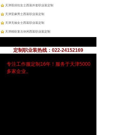
天津双排扣女士西装外套职业装定制
天津亚麻男士西装职业装定制
天津无袖女士西装职业装定制
天津精纺复古休闲西装职业装定制
定制职业装热线：022-24152169
专注工作服定制16年！服务于天津5000
多家企业。