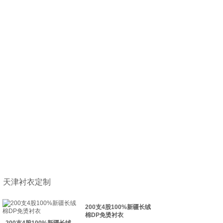
天津衬衣定制
200支4股100%新疆长绒
棉DP免烫衬衣