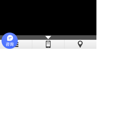
亦斯特采用现代化的流水线作业，线
迹稳定、工艺精湛。公司缝纫机工多数有