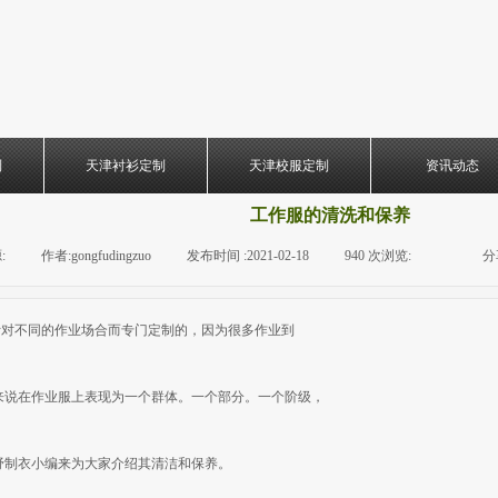
制
天津衬衫定制
天津校服定制
资讯动态
工作服的清洗和保养
:
|
作者:
gongfudingzuo
|
发布时间 :
2021-02-18
|
940
次浏览:
|
|
分
针对不同的作业场合而专门定制的，因为很多作业到
来说在作业服上表现为一个群体。一个部分。一个阶级，
杼制衣小编来为大家介绍其清洁和保养。