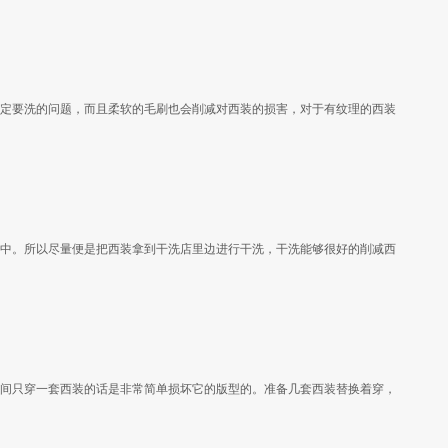
定要洗的问题，而且柔软的毛刷也会削减对西装的损害，对于有纹理的西装
中。所以尽量便是把西装拿到干洗店里边进行干洗，干洗能够很好的削减西
间只穿一套西装的话是非常简单损坏它的版型的。准备几套西装替换着穿，