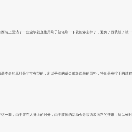
如西装上面沾了一些尘埃就直接用刷子轻轻刷一下就能够去掉了，避免了西装脏了就一
西装本身的原料是非常有型的，所以手洗的话会破坏西装的面料，特别是在拧干的过程
穿这一套，由于穿在人身上的时分，由于肢体的活动会导致西装面料的变形，所以长时