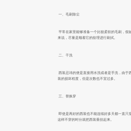
一、毛刷除尘
平常在家里能够准备一个比较柔软的毛刷，假
来说，尽量是顺着它的纹理进行刷拭。
二、干洗
西装忌讳的便是直接用水洗或者是手洗，由于
装的损坏程度，但是次数也不宜过多。
三、替换穿
即使是再好的西装也不能连续好多天都一直只
这样不穿的时分就把西装垂挂起来。