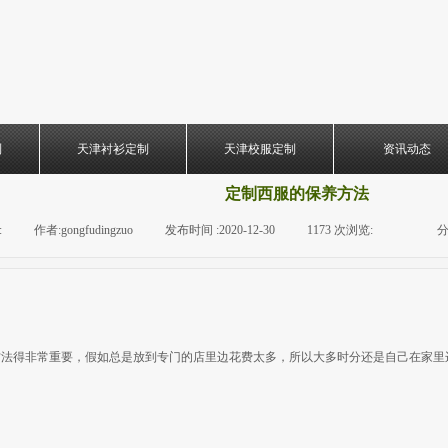
制
天津衬衫定制
天津校服定制
资讯动态
定制西服的保养方法
:
|
作者:
gongfudingzuo
|
发布时间 :
2020-12-30
|
1173
次浏览:
|
|
分
方法得非常重要，假如总是放到专门的店里边花费太多，所以大多时分还是自己在家里