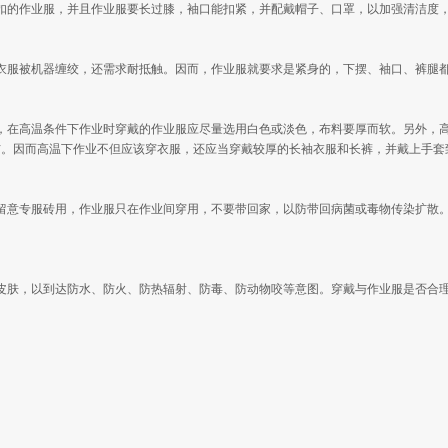
扣的作业服，并且作业服要长过膝，袖口能扣紧，并配戴帽子、口罩，以加强清洁度
衣服被机器缠绞，还需求耐抵触。因而，作业服就要求是紧身的，下摆、袖口、裤腿
，在高温条件下作业时穿戴的作业服应尽量选用白色或淡色，布料要厚而软。另外，
伤。因而高温下作业不但应该穿衣服，还应当穿戴较厚的长袖衣服和长裤，并戴上手套
留意专服砖用，作业服只在作业间穿用，不要带回家，以防带回病菌或毒物传染扩散
皮肤，以到达防水、防火、防热辐射、防毒、防动物咬等意图。穿戴与作业服是否合