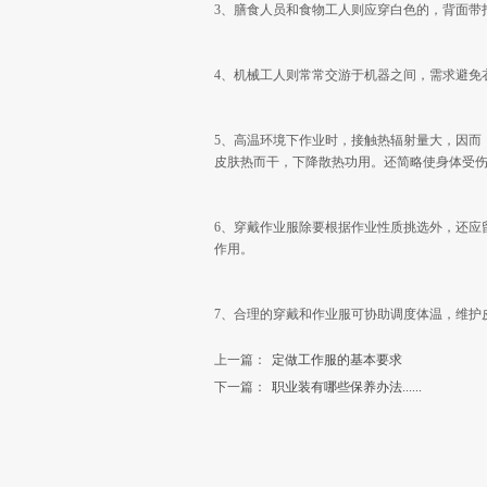
3、膳食人员和食物工人则应穿白色的，背面带
4、机械工人则常常交游于机器之间，需求避免
5、高温环境下作业时，接触热辐射量大，因而
皮肤热而干，下降散热功用。还简略使身体受
6、穿戴作业服除要根据作业性质挑选外，还应
作用。
7、合理的穿戴和作业服可协助调度体温，维护
上一篇：
定做工作服的基本要求
下一篇：
职业装有哪些保养办法......