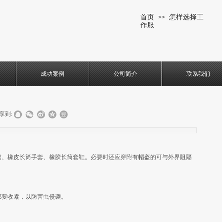
首页
怎样选择工
>>
作服
成功案例
公司简介
联系我们
享到:
裙、橡皮长筒手套、橡胶长筒套鞋。必要时还应穿附有帽盔的可与外界阻隔
都要收紧，以防害虫侵袭。