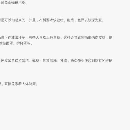
，避免食物被污染。
都是可以扣起来的，并且，布料要求较健壮、耐磨，色泽以较深为宜。
高温下作业出汗多，有些人喜欢上身赤膊，这样会导致热辐射灼伤皮肤，使
致使面罩、护脚罩等。
。还应留意保持清洁、规整，常常清洗、补缀，确保作业服起到应有的维护
理，直接关系着人体健康。