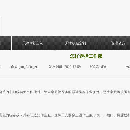
制
天津衬衫定制
天津校服定制
资讯动态
怎样选择工作服
:
|
作者:
gongfudingzuo
|
发布时间 :
2020-12-09
|
929
次浏览:
|
|
分
物质的车间或实验室作业时，除应穿戴较厚实的紧袖防腐作业服外，还应穿戴橡皮围
黑色的粗布或卡其布制造的作业服。森林工人要穿三紧作业服，领口、袖口、脚踝处