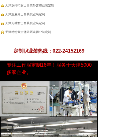
天津双排扣女士西装外套职业装定制
天津亚麻男士西装职业装定制
天津无袖女士西装职业装定制
天津精纺复古休闲西装职业装定制
定制职业装热线：022-24152169
专注工作服定制16年！服务于天津5000
多家企业。