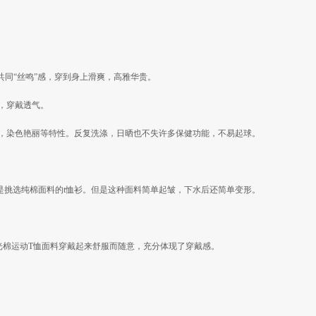
同“丝鸣”感，穿到身上滑爽，高雅华贵。
，穿戴透气。
爽，染色艳丽等特性。反复洗涤，日晒也不失许多保健功能，不易起球。
是挑选纯棉面料的t恤衫。但是这种面料简单起皱，下水后还简单变形。
光棉运动T恤面料穿戴起来舒服而随意，充分体现了穿戴感。