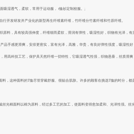
面吸湿透气，柔软，常用于运动服， t恤衫定制校服。;
自行开发研发并产业化的新型再生纤维素纤维，竹纤维分竹素纤维和竹原纤维。
纺织原料，具有较高强伸度，纤维细而柔软，滑润有弹性，吸湿性好，织物有光泽，有共
使产品手感更滑爽，安排更密实，富有光泽，高雅，华贵，有良好弹性强度，吸湿性好
中，用高科技工艺，保护具天然纤维一切特性，它吸湿透气性强，织物悬垂，丝质滑
面料，这种面料的T恤尽管穿戴舒服、很贴合肌肤。许多的顾客在挑选T恤的时分，都
戴丝光棉面料以棉为原料，经过多工艺的加工，使面料变得愈加柔和、光泽性强。丝