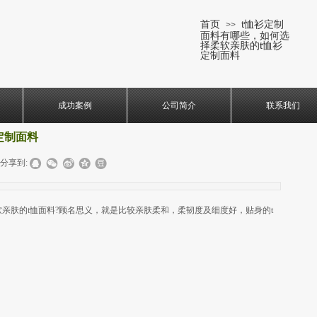
首页
t恤衫定制
>>
面料有哪些，如何选
择柔软亲肤的t恤衫
定制面料
成功案例
公司简介
联系我们
定制面料
分享到:
软亲肤的t恤面料?顾名思义，就是比较亲肤柔和，柔韧度及细度好，贴身的t