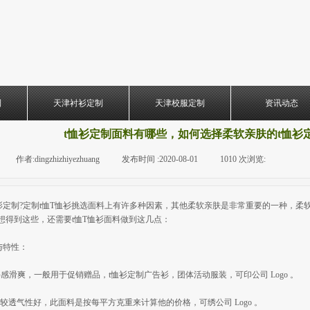
制
天津衬衫定制
天津校服定制
资讯动态
t恤衫定制面料有哪些，如何选择柔软亲肤的t恤衫
|
作者:
dingzhizhiyezhuang
|
发布时间 :
2020-08-01
|
1010
次浏览:
|
|
衫定制?定制t恤T恤衫挑选面料上有许多种因素，其他柔软亲肤是非常重要的一种，柔
想得到这些，还需要t恤T恤衫面料做到这几点：
与特性：
感滑爽，一般用于促销赠品，t恤衫定制广告衫，团体活动服装，可印公司 Logo 。
较透气性好，此面料是按每平方克重来计算他的价格，可绣公司 Logo 。