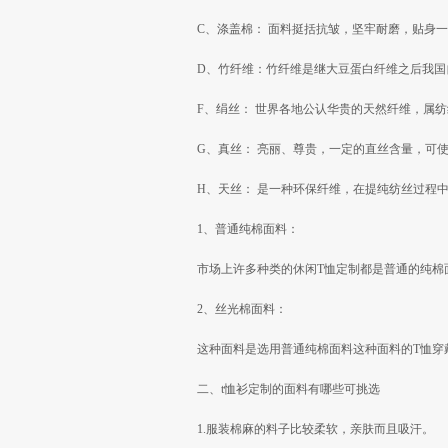
C、涤盖棉： 面料挺括抗皱，坚牢耐磨，贴身一
D、竹纤维：竹纤维是继大豆蛋白纤维之后我国
F、绢丝： 世界各地公认华贵的天然纤维，属
G、真丝： 亮丽、尊贵，一定的直丝含量，可
H、天丝： 是一种环保纤维，在提纯纺丝过程
1、普通纯棉面料：
市场上许多种类的休闲T恤定制都是普通的纯棉
2、丝光棉面料：
这种面料是选用普通纯棉面料这种面料的T恤穿
二、t恤衫定制的面料有哪些可挑选
1.服装棉麻的料子比较柔软，亲肤而且吸汗。