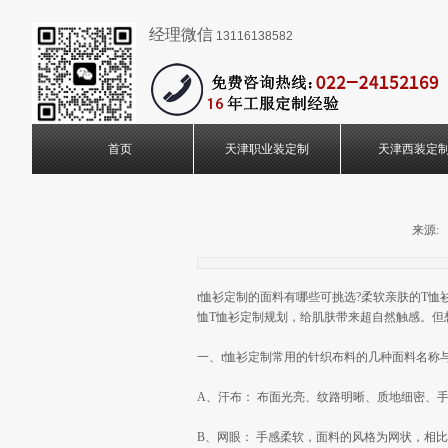
经理微信
13116138582
首页
天津职业装定制
天津西装定
来源:
t恤衫定制的面料有哪些可挑选?柔软亲肤的T恤
恤T恤衫定制规划，给肌肤带来超自然触感。但
一、t恤衫定制常用的针织布料的几种面料名称
A、汗布： 布面光亮、纹路明晰、质地细密、手
B、网眼： 手感柔软，面料的风格为网状，相比