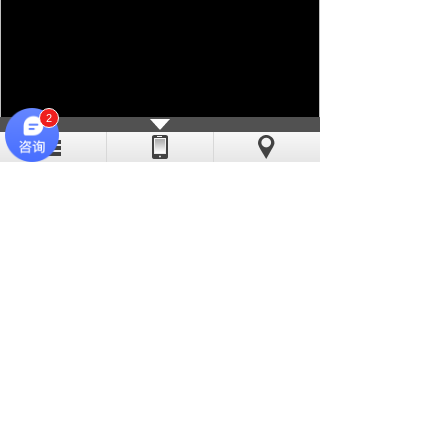
2
亦斯特采用现代化的流水线作业，线
迹稳定、工艺精湛。公司缝纫机工多数有