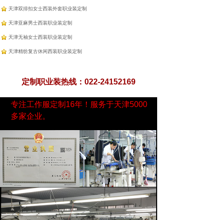
天津双排扣女士西装外套职业装定制
天津亚麻男士西装职业装定制
天津无袖女士西装职业装定制
天津精纺复古休闲西装职业装定制
定制职业装热线：022-24152169
专注工作服定制16年！服务于天津5000
多家企业。