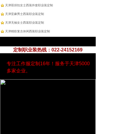
天津双排扣女士西装外套职业装定制
天津亚麻男士西装职业装定制
天津无袖女士西装职业装定制
天津精纺复古休闲西装职业装定制
定制职业装热线：022-24152169
专注工作服定制16年！服务于天津5000
多家企业。