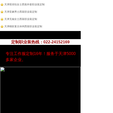
天津双排扣女士西装外套职业装定制
天津亚麻男士西装职业装定制
天津无袖女士西装职业装定制
天津精纺复古休闲西装职业装定制
定制职业装热线：022-24152169
专注工作服定制16年！服务于天津5000
多家企业。