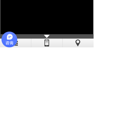
亦斯特采用现代化的流水线作业，线
迹稳定、工艺精湛。公司缝纫机工多数有