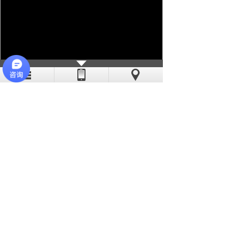
亦斯特采用现代化的流水线作业，线
迹稳定、工艺精湛。公司缝纫机工多数有