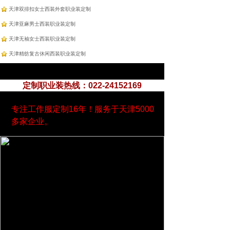
天津双排扣女士西装外套职业装定制
天津亚麻男士西装职业装定制
天津无袖女士西装职业装定制
天津精纺复古休闲西装职业装定制
定制职业装热线：022-24152169
专注工作服定制16年！服务于天津5000
多家企业。