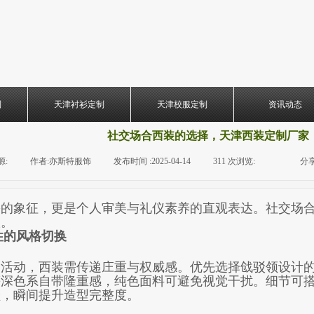
制
天津衬衫定制
天津校服定制
资讯动态
社交场合西装的选择，天津西装定制厂家
源:
|
作者:
亦斯特服饰
|
发布时间 :
2025-04-14
|
311
次浏览:
|
|
分享
份的象征，更是个人审美与礼仪素养的直观表达。社交场
议。
性的风格切换
务活动，西装需传递庄重与权威感。优先选择戗驳领设计
等深色系自带隆重感，纯色面料可避免视觉干扰。细
节可
鞋，瞬间提升造型完整度。