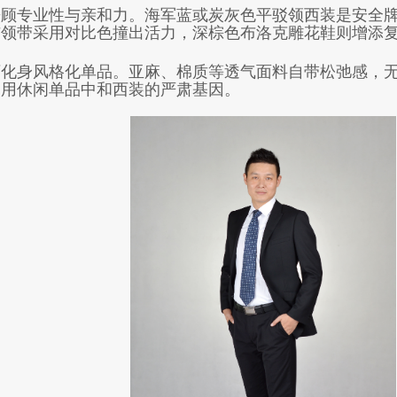
兼顾专业性与亲和力。海军蓝或炭
灰色平驳领西装是安全
与领带采用对比色撞出活力，深棕色布洛克雕花鞋则增添
化身风格化单品。亚麻、棉质等透气面料自带松弛感，无
，用休闲单品中和西装的严肃基因。