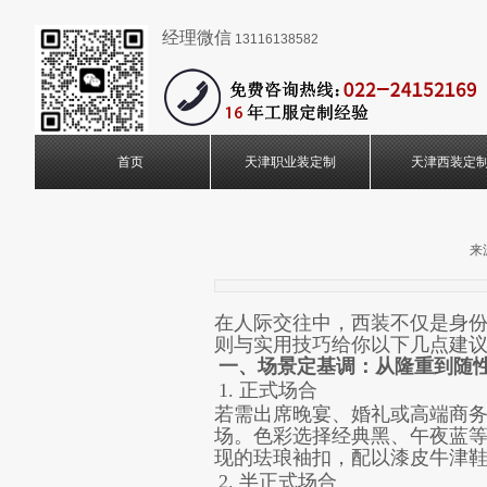
经理微信
13116138582
首页
天津职业装定制
天津西装定
来
在人际交往中，西装不仅是身
则与实用技巧给你以下几点建
一、场景定基调：从隆重到随
1. 正式场合
若需出席晚宴、婚礼或高端商
场。色彩选择经典黑、午夜蓝
现的珐琅袖扣，配以漆皮牛津
2
.
半正式场合