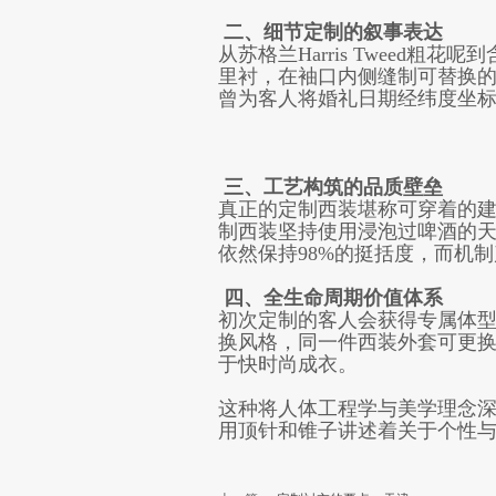
二、细节定制的叙事表达
从苏格兰Harris Tweed
里衬，在袖口内侧缝制可替换
曾为客人将婚礼日期经纬度坐
三、工艺构筑的品质壁垒
真正的定制西装堪称可穿着的建
制西装坚持使用浸泡过啤酒的
依然保持98%的挺括度，而机
四、全生命周期价值体系
初次定制的客人会获得专属体
换风格，同一件西装外套可更换
于快时尚成衣。
这种将人体工程学与美学理念
用顶针和锥子讲述着关于个性