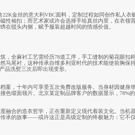
粗花呢到含22K金丝的意大利VBC面料，定制过程如同创作私
的磁性袖扣；而艺术家或许会选择手绘真丝内里，在衣领
标绣在驳头内侧，赋予服装超越时间的情感价值。
筑，全麻衬工艺需经历78道工序，手工缝制的菊花眼扣耗
天然马尾衬，这种传承自维多利亚时代的技术能使前胸保
制产品洗熨三次后即出现变形。
型档案，十年内可享受五次免费改版服务。当身材因健身
撞色缎面领片。北京某定制品牌客户的数据显示，78%的
深度融合的造衣哲学，正在重新定义现代着装文化。当机
与传承的故事——或许这正是高级定制的终极魅力：它不