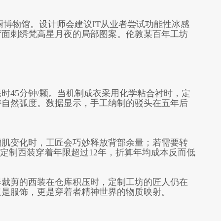
人衣橱博物馆。设计师会建议IT从业者尝试功能性冰感
背面刺绣梵高星月夜的局部图案。伦敦某百年工坊
时45分钟/颗。当机制成衣采用化学粘合衬时，定
持自然弧度。数据显示，手工纳制的驳头在五年后
增肌变化时，工匠会巧妙释放背部余量；若需要转
定制西装穿着年限超过12年，折算年均成本反而低
器裁剪的西装在仓库积压时，定制工坊的匠人仍在
仅是服饰，更是穿着者精神世界的物质映射。