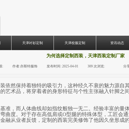
制
天津衬衫定制
天津校服定制
资讯动态
为何选择定制西装，天津西装定制厂家
源:
|
作者:
亦斯特服饰
|
发布时间 :
2025-04-01
|
309
次浏览:
|
|
分享
西装依然保持着独特的吸引力，这种经久不衰的魅力源自
琢的艺术品，将穿着者的身形特征与个性主张融入针脚之
基准，而人体曲线却如指纹般独一无二。经验丰富的量体
弯曲度。对于存在高低肩或O型腿的特殊体型，工匠会通
有金融从业者反馈，定制的西装完美修饰了他因久坐形成