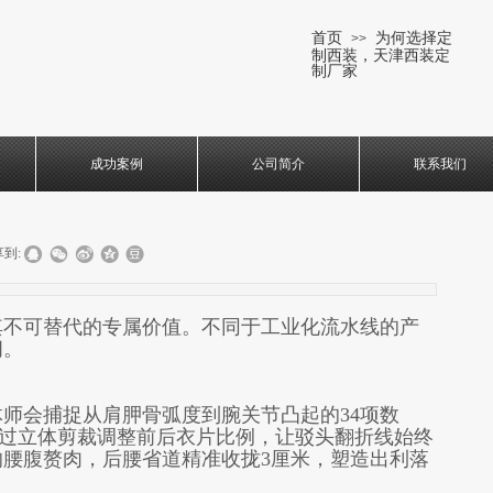
首页
为何选择定
>>
制西装，天津西装定
制厂家
成功案例
公司简介
联系我们
到:
其不可替代的专属价值。不同于工业化流水线的产
间。
师会捕捉从肩胛骨弧度到腕关节凸起的34项数
过立体剪裁调整前后衣片比例，让驳头翻折线始终
的腰腹赘肉，后腰省道精准收拢3厘米，塑造出利落