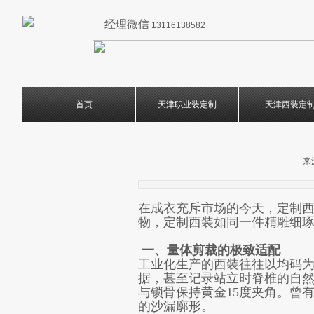
经理微信
13116138582
首页
天津职业装定制
天津西装定
来
在成衣充斥市场的今天，定制
物，定制西装如同一件精雕细
一、量体剪裁的极致适配
工业化生产的西装往往以均码为
据，甚至记录站立时脊椎的自然
与锁骨保持黄金15度夹角。曾
的沙漏廓形。