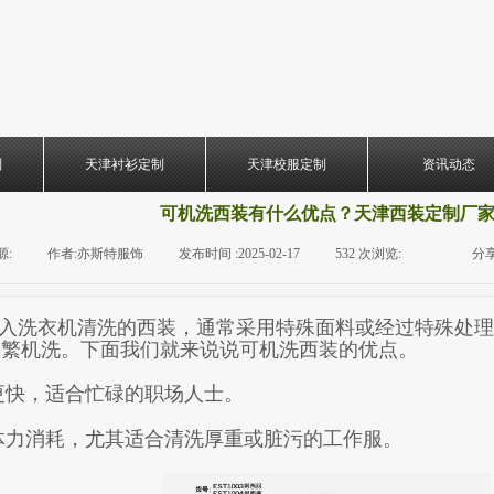
制
天津衬衫定制
天津校服定制
资讯动态
可机洗西装有什么优点？天津西装定制厂
源:
|
作者:
亦斯特服饰
|
发布时间 :
2025-02-17
|
532
次浏览:
|
|
分享
入洗衣机清洗的西装，通常采用特殊面料或经过特殊处理
频繁机洗。下面我们就来说说可机洗西装的优点。
更快，适合忙碌的职场人士。
体力消耗，尤其适合清洗厚重或脏污的工作服。