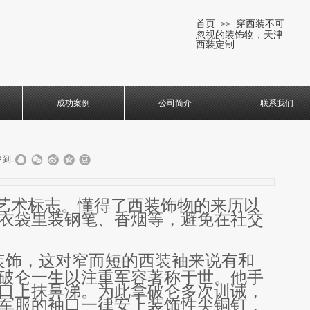
首页
穿西装不可
>>
忽视的装饰物，天津
西装定制
成功案例
公司简介
联系我们
到:
艺术标志。懂得了西装饰物的来历以
衣袋里装钢笔、香烟等，避免在社交
装饰，这对窄而短的西装袖来说有和
破仑一生以注重军容著称于世。他手
口上抹鼻涕。为此拿破仑多次训诫，
军服的袖口一律安上装饰性尖铜钉，