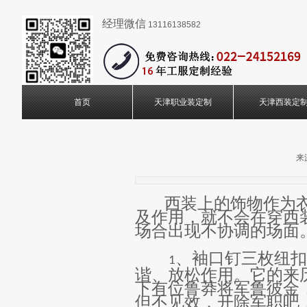
经理微信
13116138582
首页
天津职业装定制
天津西装定
来
西装上的饰物作为
及作用，就不会在穿西
场合出现不协调的场面
、袖口钉三枚纽扣
1
谐、放松作用。它的来
下有位鲁莽将军鲁彼金
但不见效，开除军职吧