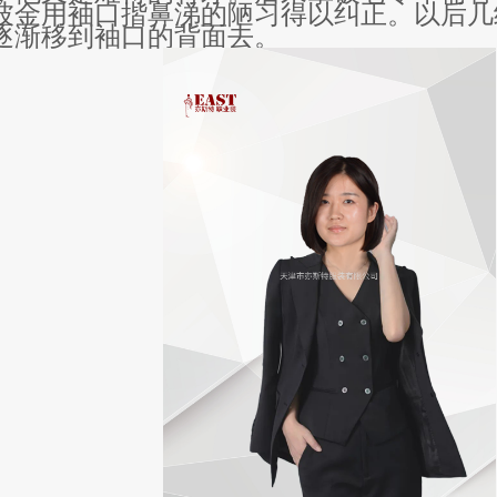
彼金用袖口揩鼻涕的陋习得以纠正。以后几
逐渐移到袖口的背面去。