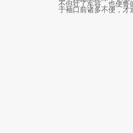
不但壮了军容，也使鲁
于袖口前诸多不便，才