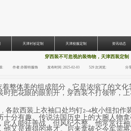
制
天津衬衫定制
天津校服定制
资讯动态
穿西装不可忽视的装饰物，天津西装定制
源:
|
作者:
亦斯特服饰
|
发布时间 :
2025-02-03
|
529
次浏览:
|
|
分享
衣着整体美的组成部分，它是浓缩了的文化
装时把花眼的眼割开，穿西装不打领带，上
。
各款西装上衣袖口处均钉
枚小纽扣作
，
2~4
历十分有趣。传说法国历史上的大腕人物拿
，此人能征善战，但风纪不整。他常常往袖
，他又是难得的将才。后来拿破仑令军需将