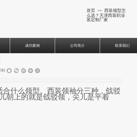
首页
西装领型怎
>>
么选？天津西装职业
装定制厂家
成功案例
公司简介
联系我们
家
到:
适合什么领型。西装领袖分三种，戗驳
儿朝上的就是戗驳领，尖儿是平着