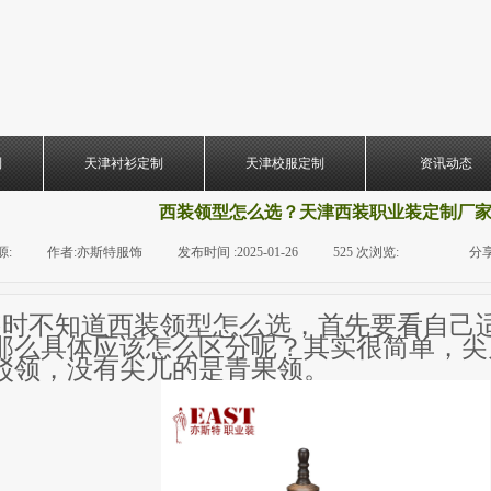
制
天津衬衫定制
天津校服定制
资讯动态
西装领型怎么选？天津西装职业装定制厂
源:
|
作者:
亦斯特服饰
|
发布时间 :
2025-01-26
|
525
次浏览:
|
|
分享
装时不知道西装领型怎么选，首先要看自己
那么具体应该怎么区分呢？其实很简单，尖
驳领，没有尖儿的是青果领。