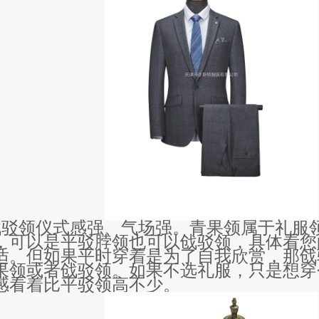
戗驳领仪式感强、气场强。青果领属于礼服
，
可以是平驳
脖领也可以
戗驳领
，具体看
您
适
。
但如果平时穿着
是为了
自我欣赏，那
戗
果领
或者
戗驳领。
如果不选礼服，
只是想
穿
感看着比
平驳领
高不少。