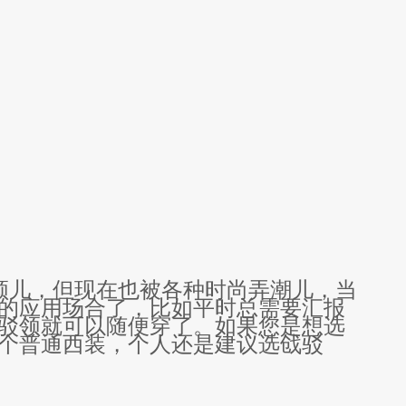
领儿，但现在也被各种时尚弄潮儿，当
的
应用
场合了，比如平时总需要汇报
驳领就可以
随便穿
了。
如果您
是想
选
个普通西装，个人还是建议选
戗驳