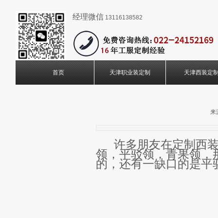
经理微信
13116138582
首页
天津职业装定制
天津西装定
来
许多朋友在定制西
领，平驳领，青果领，
的，还有一缺口的是平