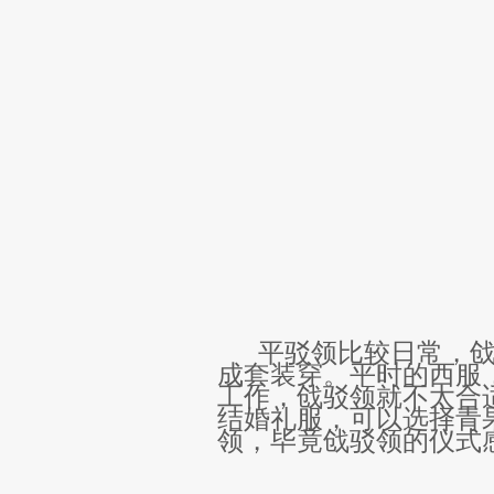
平驳领比较日常，
成套装穿。
平时的西服
工作，
戗驳领就
不太合
结婚
礼服，
可以选择青
领
，毕竟
戗驳领
的仪式