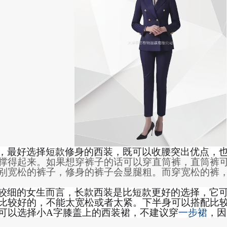
，最好选择短款修身的西装，既可以收腰突出优点，
撑得起来。如果想穿裤子的话可以穿直筒裤，
直筒裤
别宽松的裤子
，
修身的裤子
会显腿粗
。而
穿
宽松的裤
较细的
女生
而言，长款西装是比短款更好的选择，它
比较好的，不能太宽松或者太紧。下半身
可以
搭配比
可以选择小
A字膝盖上的西装裙
，不建议穿
一步裙
，因