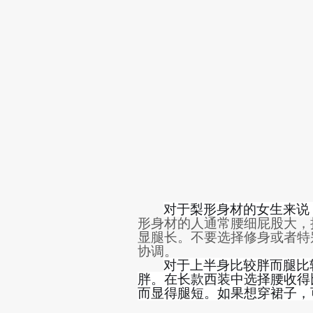
对于梨形身材的
女生来说
形身材的人通常腰细屁股大，
显腿长
。
不要选择
修身或者特
协调。
对于上半身比较胖而腿比
胖。在长款西装中选择腰收得
而显得腿短。如果想穿裙子
，