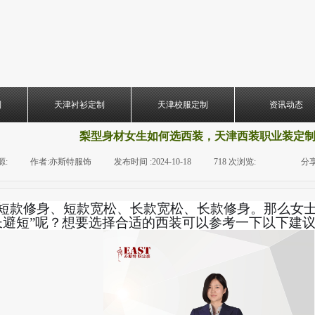
制
天津衬衫定制
天津校服定制
资讯动态
梨型身材女生如何选西装，天津西装职业装定
源:
|
作者:
亦斯特服饰
|
发布时间 :
2024-10-18
|
718
次浏览:
|
|
分享
短款修身、短款宽松、长款宽松、长款修身。那么女
长避短”呢？想要选择合适的西装可以参考一下以下建