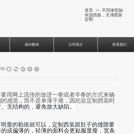
首页
不同体型如
>>
何选西装，天津西装
定制
成功案例
公司简介
联系我们
到:
不
要
用网上流传的放进一拳或者半拳
的方式
来确
润的感觉，而不是
单薄
干瘪
，
因此在定制西装时
衬、无结构的，
避免
放大缺陷。
有明显的勒痕就可以，
定制西装
跟肚子的缝隙要
等的或偏薄的，轻薄的面料会更贴服显瘦，宽条