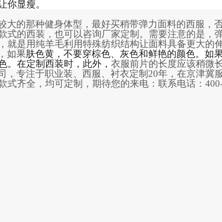
让你显瘦。
较大的那种健身体型，最好买稍带弹力面料的西服，
款式的西装，也可以咨询厂家定制
。
需要注意的是，
，
就是
用纯羊毛利用特殊纺织结构让面料具备更大的
，如果
肤色黄，不要穿棕色、灰色和鲜艳的颜色。
如
色
。
在定制西装时，此外，
衣服前片的长度应该稍微
司，专注于职业装、西服、衬衣定制
20年，在京津冀
款式齐全，均可定制，
期待您的来电：
联系电话：
400