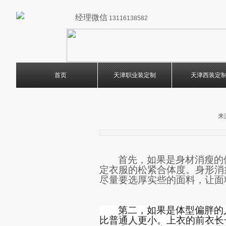
经理微信
13116138582
首页
天津职业装定制
天津西装定
来
首先，如果是身材消瘦的
定衣服的松紧合体度。
身形消
尽量
要
选厚实些的
面料
，让面
第二，
如果是体型偏胖的
比普通人更小。上衣的前衣长