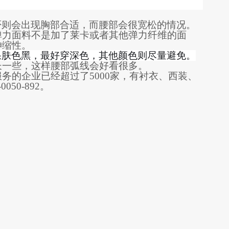
否则
会出现
胸部合适
，
而
腰部会很
宽松的情况
。
弹力面料不是加
了莱卡
或者其
他弹力纤维的
面
伸缩性。
果
肤色黑，
最好穿
深色，其他颜色
则尽量避免
。
长一些，这样腰部弧线会好看很多
。
服务的企业已经超过了5000家，有衬衣、西装、
-0050-892。