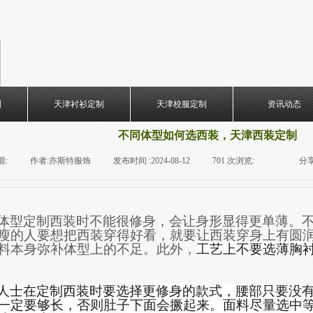
制
天津衬衫定制
天津校服定制
资讯动态
不同体型如何选西装，天津西装定制
源:
|
作者:
亦斯特服饰
|
发布时间 :
2024-08-12
|
701
次浏览:
|
|
分享
体型定制西装时
不能很修身，会让
身形
显得更单薄。
瘦的人
要想
把西装
穿得好看，
就
要让西
装穿
身上有圆
料本身弥补
体型上
的不足
。
此外，
工艺上不要选薄胸
人士在定制西装时
要
选择
更修身
的款式
，腰部只要没
一定要够长，否则肚子下面会撅起来。面料尽量选中