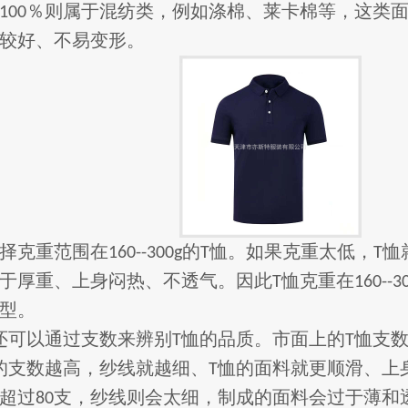
％则属于混纺类，例如涤棉、莱卡棉等，这类
100
较好、不易变形。
择克重范围在
的
恤。如果克重太低，
恤
160--300g
T
T
于厚重、上身闷热、不透气。因此
恤克重在
T
160--3
型。
还可以通过支数来辨别
恤的品质。市面上的
恤支
T
T
的支数越高，纱线就越细、
恤的面料就更顺滑、上
T
超过
支，纱线则会太细，制成的面料会过于薄和
80