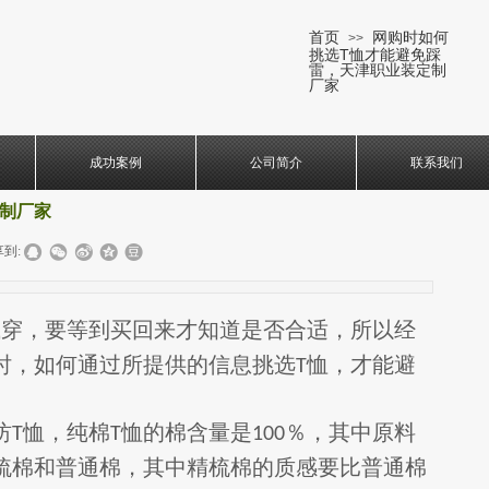
首页
网购时如何
>>
挑选T恤才能避免踩
雷，天津职业装定制
厂家
成功案例
公司简介
联系我们
制厂家
到:
试穿，要等到买回来才知道是否合适，所以经
时，如何通过所提供的信息挑选
恤，才能避
T
纺
恤，纯棉
恤的棉含量是
％，其中原料
T
T
100
梳棉和普通棉，其中精梳棉的质感要比普通棉