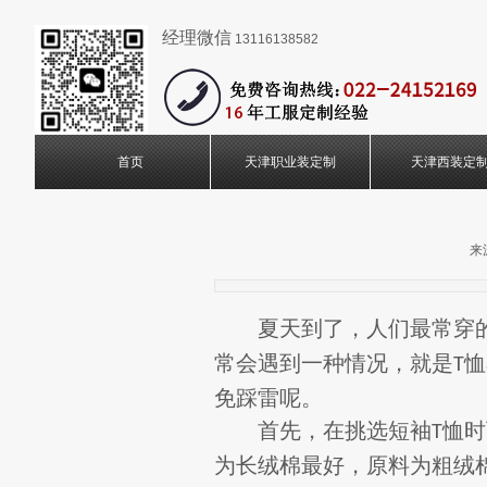
经理微信
13116138582
首页
天津职业装定制
天津西装定
来
夏天到了，人们最常穿
常会遇到一种情况，就是
恤
T
免踩雷呢。
首先，在挑选短袖
恤时
T
为长绒棉最好，原料为粗绒