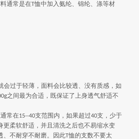
面料通常是在
恤中加入氨纶、锦纶、涤等材
T
就会过于轻薄，面料会比较透、没有质感，如
之间最为合适，既保证了上身透气舒适不
00g
数通常在
支范围内，如果超过
支，少于
15--40
40
身更柔软舒适，并且清洗之后也不易缩水变
透、不耐穿不耐磨。因此
恤的支数不要太
T