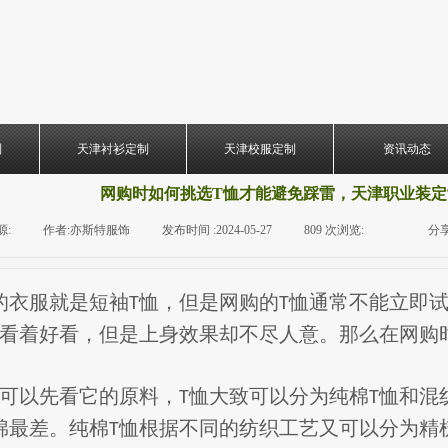
制
天津衬衫定制
天津校服定制
资讯动态
网购时如何挑选T恤才能避免踩雷，天津职业装定
源:
|
作者:
亦斯特服饰
|
发布时间 :
2024-05-27
|
809
次浏览:
|
|
分享
的衣服就是短袖
恤，但是网购的
恤通常不能立即
T
T
看着好看，但是上身效果却不尽人意。那么在网购
可以先看它的原料，
恤大致可以分为纯棉
恤和混
T
T
棉最差。纯棉
恤根据不同的纺织工艺又可以分为精
T