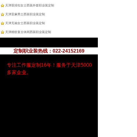
天津双排扣女士西装外套职业装定制
天津亚麻男士西装职业装定制
天津无袖女士西装职业装定制
天津精纺复古休闲西装职业装定制
定制职业装热线：022-24152169
专注工作服定制16年！服务于天津5000
多家企业。