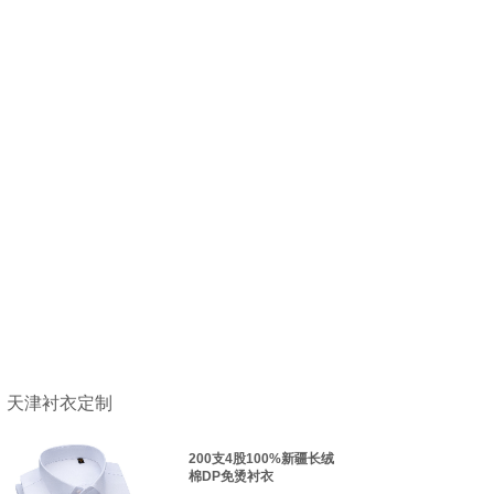
天津衬衣定制
200支4股100%新疆长绒
棉DP免烫衬衣