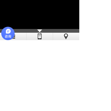
亦斯特采用现代化的流水线作业，线
迹稳定、工艺精湛。公司缝纫机工多数有